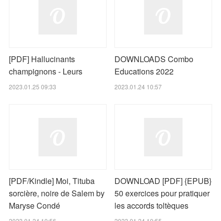
[PDF] Hallucinants
DOWNLOADS Combo
champignons - Leurs
Educations 2022
2023.01.25 09:33
2023.01.24 10:57
[PDF/Kindle] Moi, Tituba
DOWNLOAD [PDF] {EPUB}
sorcière, noire de Salem by
50 exercices pour pratiquer
Maryse Condé
les accords toltèques
2023.01.24 10:56
2023.01.24 10:55