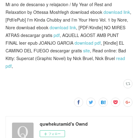
Mi ano de descanso y relajacion / My Year of Rest and
Relaxation by Ottessa Moshfegh download ebook
download link
,
[Pdf/ePub] I'm Kinda Chubby and I'm Your Hero Vol. 1 by Nore,
Nore download ebook
download link
, [PDF/Kindle] NO MIRES
ATRAS descargar gratis
pdf
, AQUELL AGOST AMB PUNT
FINAL leer epub JOANJO GARCIA
download pdf
, [Kindle] EL
CAMINO DEL FUEGO descargar gratis
site
, Read online: Bad
Kitty: Supercat (Graphic Novel) by Nick Bruel, Nick Bruel
read
pdf
,
quwhekutamid's Ownd
フォロー