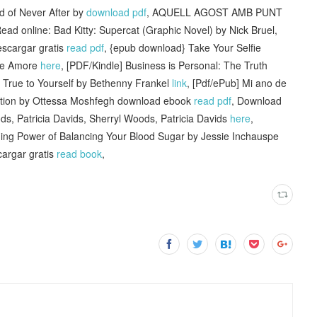
of Never After by
download pdf
, AQUELL AGOST AMB PUNT
Read online: Bad Kitty: Supercat (Graphic Novel) by Nick Bruel,
scargar gratis
read pdf
, {epub download} Take Your Selfie
lle Amore
here
, [PDF/Kindle] Business is Personal: The Truth
g True to Yourself by Bethenny Frankel
link
, [Pdf/ePub] Mi ano de
xation by Ottessa Moshfegh download ebook
read pdf
, Download
, Patricia Davids, Sherryl Woods, Patricia Davids
here
,
ging Power of Balancing Your Blood Sugar by Jessie Inchauspe
argar gratis
read book
,