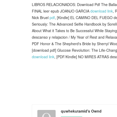
LIBROS RELACIONADOS: Download Pdf The Ballad 
FINAL leer epub JOANJO GARCIA
download link
, 
Nick Bruel
pdf
, [Kindle] EL CAMINO DEL FUEGO de
Seriously: The Advanced Selfie Handbook by Sore
About What it Takes to Be Successful While Stayin
descanso y relajacion / My Year of Rest and Rela
PDF Honor & The Shepherd's Bride by Sherryl Woods
[download pdf] Glucose Revolution: The Life-Chan
download link
, [PDF/Kindle] NO MIRES ATRAS desc
quwhekutamid's Ownd